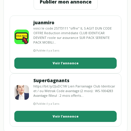
Publier mon annonce
juanmiro
voici le code 25773111 "offre" IL S AGIT DUN CODE
OFFRE Reduction immédiate CLUB IDENTICAR
DEVIENT roole sur assurance SUR PACK SERENITE
PACK MOBILI...
Publiée il y a 5 ans
Voir l'annonce
SuperGagnants
https://bit.ly/2JuDC1W Lien Parrainage Club Identicar
et / ou Wetrak Code avantage (2 mois) : WS-1004283
Avantage filleul : 2 mois offerts...
Publiée il y a 5 ans
Voir l'annonce