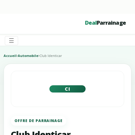
☰
Deal
Parrainage
☰
Accueil
Automobile
Club Identicar
CI
OFFRE DE PARRAINAGE
Club Identicar