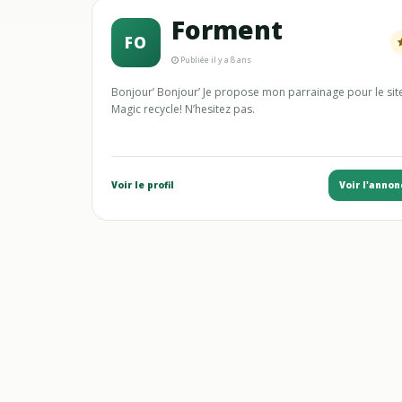
Forment
FO
Publiée il y a 8 ans
Bonjour’ Bonjour’ Je propose mon parrainage pour le sit
Magic recycle! N’hesitez pas.
Voir le profil
Voir l'annon