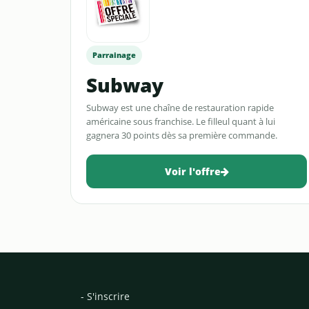
Parrainage
Subway
Subway est une chaîne de restauration rapide
américaine sous franchise. Le filleul quant à lui
gagnera 30 points dès sa première commande.
Voir l'offre
- S'inscrire