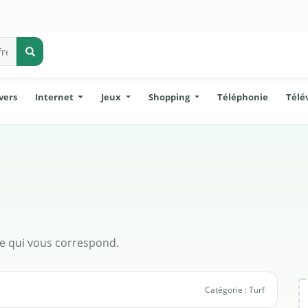
vers
Internet
Jeux
Shopping
Téléphonie
Télé
ge qui vous correspond.
Catégorie : Turf