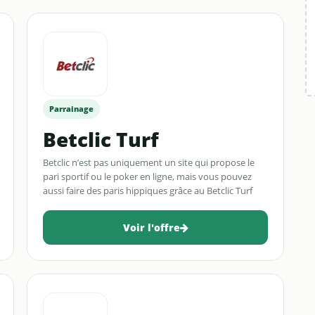
Parrainage
Betclic Turf
Betclic n’est pas uniquement un site qui propose le
pari sportif ou le poker en ligne, mais vous pouvez
aussi faire des paris hippiques grâce au Betclic Turf
Voir l'offre