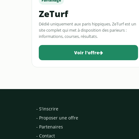
Parrainage
ZeTurf
Dédié uniquement aux paris hippiques, ZeTurf est un
site complet qui met à disposition des parieurs :
informations, courses, résultats.
Voir l'offre
- S'inscrire
- Proposer une offre
- Partenaires
- Contact