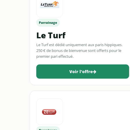
Parrainage
Le Turf
Le Turf est dédié uniquement aux paris hippiques.
250 € de bonus de bienvenue sont offerts pour le
premier pari effectué.
Voir l'offre