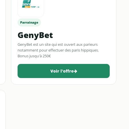
Parrainage
GenyBet
GenyBet est un site qui est ouvert aux parieurs
notamment pour effectuer des paris hippiques.
Bonus jusqu'à 250€
Voir l'offre