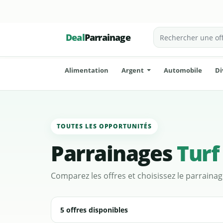
Deal
Parrainage
Alimentation
Argent
Automobile
Di
TOUTES LES OPPORTUNITÉS
Parrainages
Turf
Comparez les offres et choisissez le parraina
5 offres disponibles