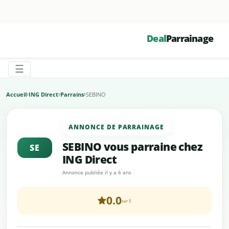
☰
Deal
Parrainage
☰
Accueil
ING Direct
Parrains
SEBINO
ANNONCE DE PARRAINAGE
SEBINO vous parraine chez
SE
ING Direct
Annonce publiée il y a 6 ans
0.0
sur 5